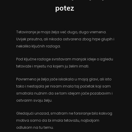
potez
Tetoviranje je moja želja već dugo, dugo vremena.
Uvijek prisutna, ali nikada ostvarena zbog hrpe glupih i
nekoliko ključnih razloga.
Pod ključne razloge svrstavam manjak ideje o izgledu
tetovaže i mjestu na kojem ju želim imati.
Povremeno je želja jače iskakala u mojoj glavi, ali isto
tako i nestajala jer nisam imala taj početak koji sam
smatrala nužnim da se tom idejom jače pozabavim i
ostvarim svoju želju.
Gledajući unazad, smatram ne forsiranje bilo kakvog
motiva samo da bi imala tetovažu, najboljom
odlukom na tu temu.