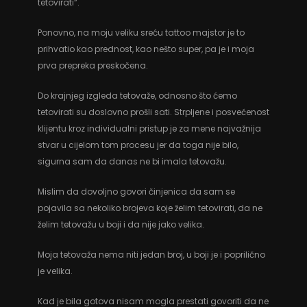
tetovirati“.
Ponovno, na moju veliku sreću tattoo majstor je to
prihvatio kao prednost, kao nešto super, pa je i moja
prva prepreka preskočena.
Do krajnjeg izgleda tetovaže, odnosno što ćemo
tetovirati su doslovno prošli sati. Strpljene i posvećenost
klijentu kroz individualni pristup je za mene najvažnija
stvar u cijelom tom procesu jer da toga nije bilo,
sigurna sam da danas ne bi imala tetovažu.
Mislim da dovoljno govori činjenica da sam se
pojavila sa nekoliko brojeva koje želim tetovirati, da ne
želim tetovažu u boji i da nije jako velika.
Moja tetovaža nema niti jedan broj, u boji je i poprilično
je velika.
Kad je bila gotova nisam mogla prestati govoriti da ne