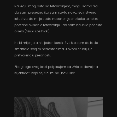
Na kraju mog puta sa tetoviranjem, mogu samo reći
da sam presretna što sam stekla novo, jedinstveno
iskustvo, da mi je sada napokon jasno kako to netko
postane ovisan o tetoviranju i da sam naučila ponešto
o sebi (fizički i psihički).
Ne bi mijenjala niti jedan korak. Sve što sam do tada
smatrala svojim nedostacima u ovom studiju je
pretvoreno u prednosti.
Zbog toga ovaj tekst potpisujem sa „Vrlo zadovoljna
klijentica“ koja se, čini mi se, „navukla“.