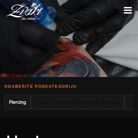
ODABERITE PODKATEGORIJU
Piercing
Upute za održavanje i čuvanje piercinga
Naki