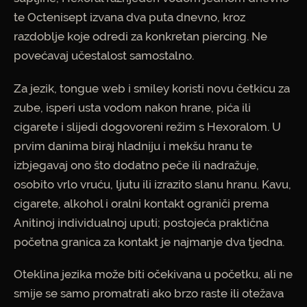
te Octenisept izvana dva puta dnevno, kroz
razdoblje koje odredi za konkretan piercing. Ne
povećavaj učestalost samostalno.
Za jezik, tongue web i smiley koristi novu četkicu za
zube, isperi usta vodom nakon hrane, pića ili
cigarete i slijedi dogovoreni režim s Hexoralom. U
prvim danima biraj hladniju i mekšu hranu te
izbjegavaj ono što dodatno peče ili nadražuje,
osobito vrlo vruću, ljutu ili izrazito slanu hranu. Kavu,
cigarete, alkohol i oralni kontakt ograniči prema
Anitinoj individualnoj uputi; postojeća praktična
početna granica za kontakt je najmanje dva tjedna.
Oteklina jezika može biti očekivana u početku, ali ne
smije se samo promatrati ako brzo raste ili otežava